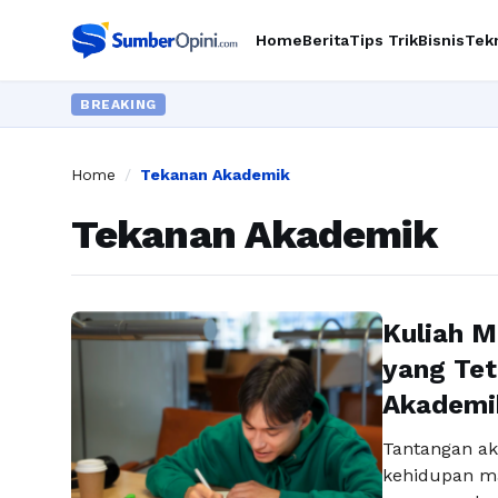
Home
Berita
Tips Trik
Bisnis
Tek
BREAKING
Home
/
Tekanan Akademik
Tekanan Akademik
Kuliah M
yang Tet
Akademi
Tantangan ak
kehidupan ma