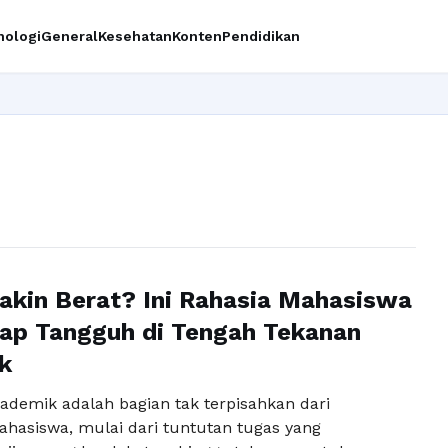
nologi
General
Kesehatan
Konten
Pendidikan
akin Berat? Ini Rahasia Mahasiswa
ap Tangguh di Tengah Tekanan
k
ademik adalah bagian tak terpisahkan dari
hasiswa, mulai dari tuntutan tugas yang