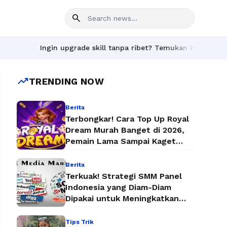
search
Ingin upgrade skill tanpa ribet? Temukan kelas seru dan 
trending_up
TRENDING NOW
Berita
Terbongkar! Cara Top Up Royal
Dream Murah Banget di 2026,
Pemain Lama Sampai Kaget
Lihat Harganya
Berita
Terkuak! Strategi SMM Panel
Indonesia yang Diam-Diam
Dipakai untuk Meningkatkan
Followers dan Penjualan Secara
Instan
Tips Trik