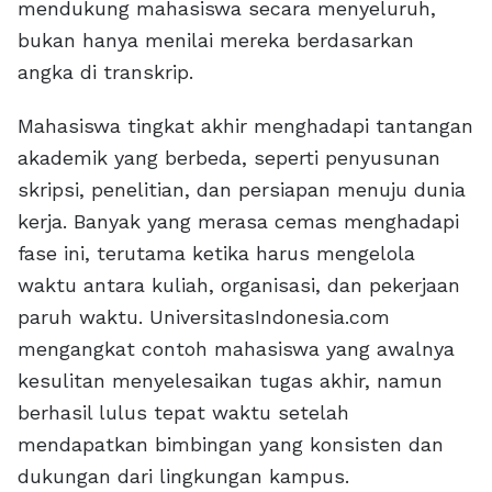
mendukung mahasiswa secara menyeluruh,
bukan hanya menilai mereka berdasarkan
angka di transkrip.
Mahasiswa tingkat akhir menghadapi tantangan
akademik yang berbeda, seperti penyusunan
skripsi, penelitian, dan persiapan menuju dunia
kerja. Banyak yang merasa cemas menghadapi
fase ini, terutama ketika harus mengelola
waktu antara kuliah, organisasi, dan pekerjaan
paruh waktu. UniversitasIndonesia.com
mengangkat contoh mahasiswa yang awalnya
kesulitan menyelesaikan tugas akhir, namun
berhasil lulus tepat waktu setelah
mendapatkan bimbingan yang konsisten dan
dukungan dari lingkungan kampus.