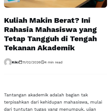
Kuliah Makin Berat? Ini
Rahasia Mahasiswa yang
Tetap Tangguh di Tengah
Tekanan Akademik
calendar_today
schedule
Kiki
11/02/2026
4 min read
Tantangan akademik adalah bagian tak
terpisahkan dari kehidupan mahasiswa, mulai
dari tuntutan tugas yang menumpuk, ujian