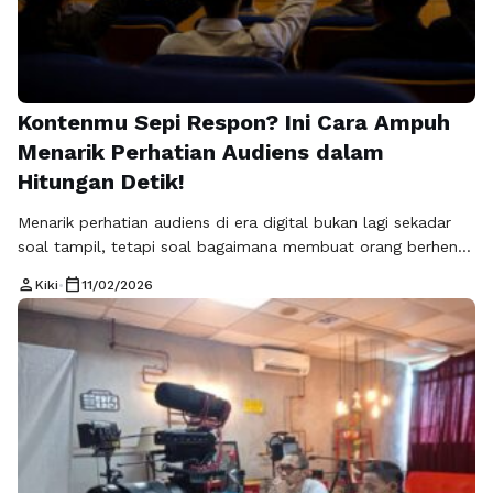
Kontenmu Sepi Respon? Ini Cara Ampuh
Menarik Perhatian Audiens dalam
Hitungan Detik!
Menarik perhatian audiens di era digital bukan lagi sekadar
soal tampil, tetapi soal bagaimana membuat orang berhenti
scroll dan benar-benar memperhatikan pesan yang
person
calendar_today
Kiki
•
11/02/2026
disampaikan. Banyak bisnis merasa sudah aktif memproduksi
konten, namun hasilnya belum maksimal karena pesan
mereka tenggelam di tengah lautan informasi.
Rajaframe.com menyoroti bahwa kunci utama keberhasilan
pemasaran modern adalah kemampuan menciptakan konten
…
Baca Selengkapnya