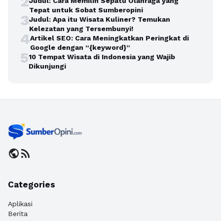
2
Judul: Cara Memilih Sepatu Olahraga yang
Tepat untuk Sobat Sumberopini
3
Judul: Apa itu Wisata Kuliner? Temukan
Kelezatan yang Tersembunyi!
4
Artikel SEO: Cara Meningkatkan Peringkat di
Google dengan “{keyword}”
5
10 Tempat Wisata di Indonesia yang Wajib
Dikunjungi
public
rss_feed
Categories
Aplikasi
Berita