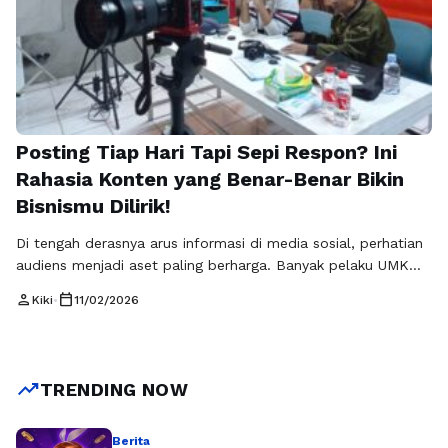
Posting Tiap Hari Tapi Sepi Respon? Ini
Rahasia Konten yang Benar-Benar Bikin
Bisnismu Dilirik!
Di tengah derasnya arus informasi di media sosial, perhatian
audiens menjadi aset paling berharga. Banyak pelaku UMKM
merasa sudah aktif memposting, namun hasilnya belum
person
calendar_today
Kiki
•
11/02/2026
sesuai harapan. Di sinilah peran Konten bernilai & visual
menjadi kunci utama. Rajakomen.com menyoroti bahwa
konten yang tidak hanya menarik secara tampilan, tetapi juga
memberikan nilai nyata bagi audiens, mampu membangun …
trending_up
TRENDING NOW
Baca Selengkapnya
Berita