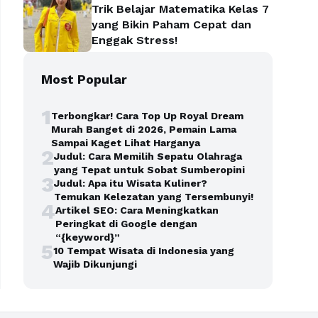
Trik Belajar Matematika Kelas 7
yang Bikin Paham Cepat dan
Enggak Stress!
Most Popular
1
Terbongkar! Cara Top Up Royal Dream
Murah Banget di 2026, Pemain Lama
Sampai Kaget Lihat Harganya
2
Judul: Cara Memilih Sepatu Olahraga
yang Tepat untuk Sobat Sumberopini
3
Judul: Apa itu Wisata Kuliner?
Temukan Kelezatan yang Tersembunyi!
4
Artikel SEO: Cara Meningkatkan
Peringkat di Google dengan
“{keyword}”
5
10 Tempat Wisata di Indonesia yang
Wajib Dikunjungi