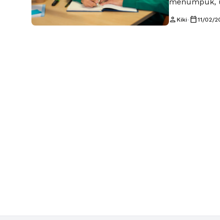
menumpuk, uj
mempertahan
person
calendar_today
Kiki
•
11/02/2
bahkan kehila
sesuai denga
mengangkat r
modern, di m
Baca Seleng