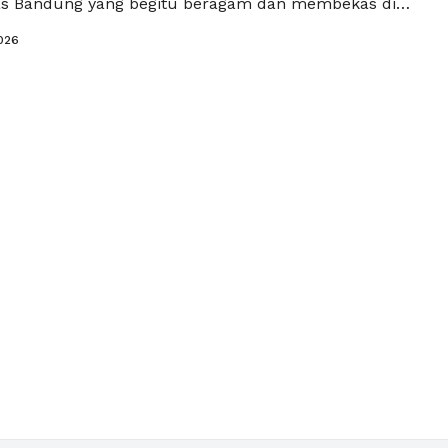
s Bandung yang begitu beragam dan membekas di
ol bojot yang kenyal dengan taburan bumbu pedas,
026
n aroma kencur yang menyengat, hingga cirambay
dan gurih, semuanya bukan sekadar jajanan,
gian dari …
Baca Selengkapnya