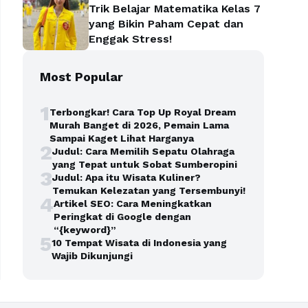
Trik Belajar Matematika Kelas 7
yang Bikin Paham Cepat dan
Enggak Stress!
Most Popular
1
Terbongkar! Cara Top Up Royal Dream
Murah Banget di 2026, Pemain Lama
Sampai Kaget Lihat Harganya
2
Judul: Cara Memilih Sepatu Olahraga
yang Tepat untuk Sobat Sumberopini
3
Judul: Apa itu Wisata Kuliner?
Temukan Kelezatan yang Tersembunyi!
4
Artikel SEO: Cara Meningkatkan
Peringkat di Google dengan
“{keyword}”
5
10 Tempat Wisata di Indonesia yang
Wajib Dikunjungi