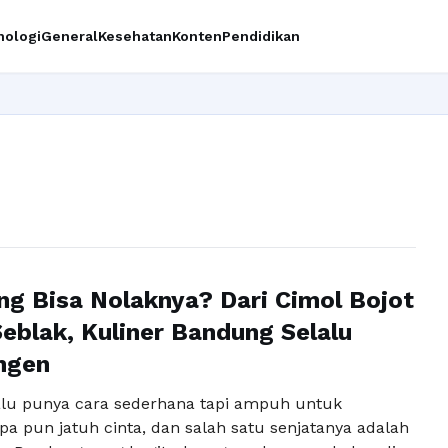
nologi
General
Kesehatan
Konten
Pendidikan
ng Bisa Nolaknya? Dari Cimol Bojot
eblak, Kuliner Bandung Selalu
ngen
lu punya cara sederhana tapi ampuh untuk
a pun jatuh cinta, dan salah satu senjatanya adalah