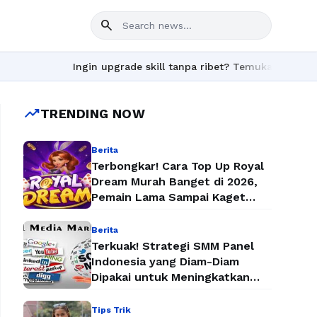
search
Ingin upgrade skill tanpa ribet? Temukan kelas seru 
trending_up
TRENDING NOW
Berita
Terbongkar! Cara Top Up Royal
Dream Murah Banget di 2026,
Pemain Lama Sampai Kaget
Lihat Harganya
Berita
Terkuak! Strategi SMM Panel
Indonesia yang Diam-Diam
Dipakai untuk Meningkatkan
Followers dan Penjualan Secara
Instan
Tips Trik