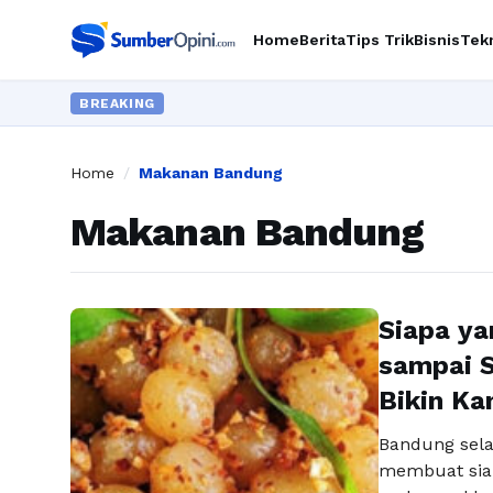
Home
Berita
Tips Trik
Bisnis
Tek
BREAKING
Home
/
Makanan Bandung
Makanan Bandung
Siapa ya
sampai S
Bikin Ka
Bandung sela
membuat siap