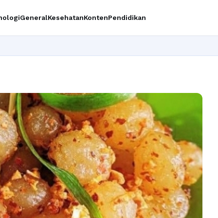
nologi
General
Kesehatan
Konten
Pendidikan
Ingin upgra