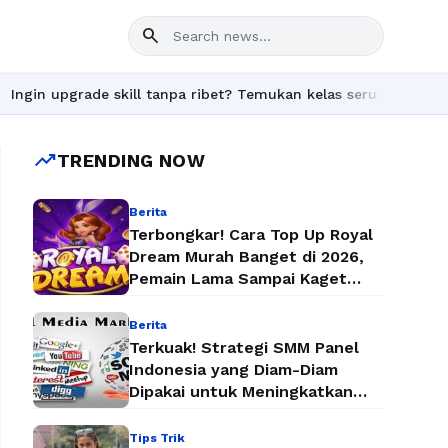
search
de skill tanpa ribet? Temukan kelas seru dan materi lengkap han
trending_up
TRENDING NOW
Berita
Terbongkar! Cara Top Up Royal
Dream Murah Banget di 2026,
Pemain Lama Sampai Kaget
Lihat Harganya
Berita
Terkuak! Strategi SMM Panel
Indonesia yang Diam-Diam
Dipakai untuk Meningkatkan
Followers dan Penjualan Secara
Instan
Tips Trik