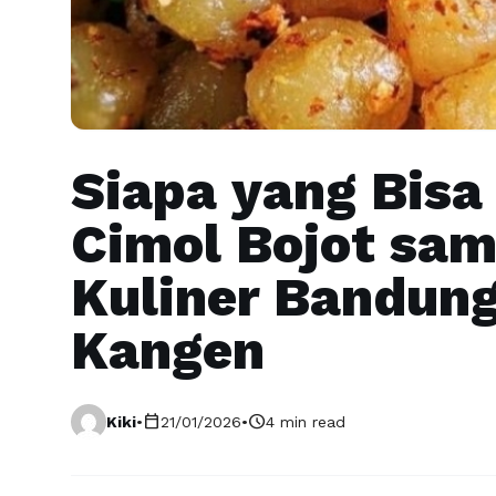
Siapa yang Bisa
Cimol Bojot sam
Kuliner Bandung
Kangen
calendar_today
schedule
Kiki
•
21/01/2026
•
4 min read