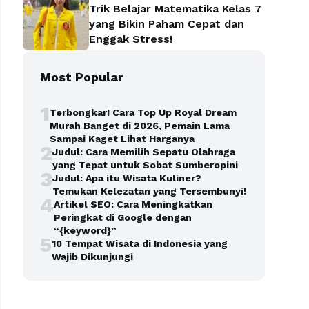
Trik Belajar Matematika Kelas 7
yang Bikin Paham Cepat dan
Enggak Stress!
Most Popular
1
Terbongkar! Cara Top Up Royal Dream
Murah Banget di 2026, Pemain Lama
Sampai Kaget Lihat Harganya
2
Judul: Cara Memilih Sepatu Olahraga
yang Tepat untuk Sobat Sumberopini
3
Judul: Apa itu Wisata Kuliner?
Temukan Kelezatan yang Tersembunyi!
4
Artikel SEO: Cara Meningkatkan
Peringkat di Google dengan
“{keyword}”
5
10 Tempat Wisata di Indonesia yang
Wajib Dikunjungi