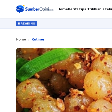
Home
Berita
Tips Trik
Bisnis
Tek
BREAKING
Home
/
Kuliner