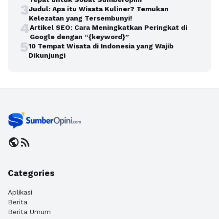
3
Judul: Apa itu Wisata Kuliner? Temukan
Kelezatan yang Tersembunyi!
4
Artikel SEO: Cara Meningkatkan Peringkat di
Google dengan “{keyword}”
5
10 Tempat Wisata di Indonesia yang Wajib
Dikunjungi
public
rss_feed
Categories
Aplikasi
Berita
Berita Umum