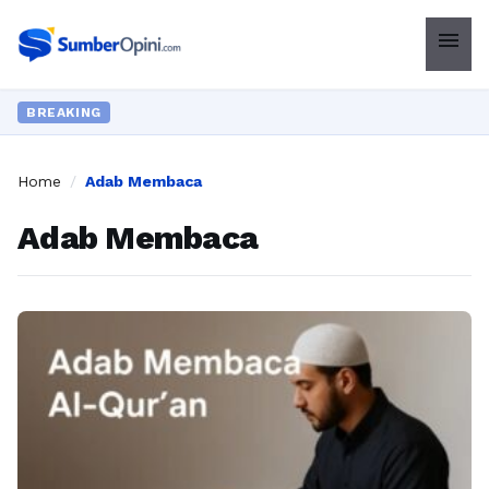
menu
BREAKING
Home
/
Adab Membaca
Adab Membaca