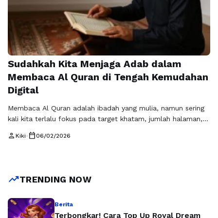
Sudahkah Kita Menjaga Adab dalam
Membaca Al Quran di Tengah Kemudahan
Digital
Membaca Al Quran adalah ibadah yang mulia, namun sering
kali kita terlalu fokus pada target khatam, jumlah halaman,
atau kecepatan membaca, sampai lupa bahwa ada satu hal
person
calendar_today
Kiki
•
06/02/2026
penting yang seharusnya menyertai setiap huruf yang kita
lantunkan, yaitu adab dalam membaca al quran. Padahal,
adab bukan sekadar pelengkap, melainkan bagian dari
penghormatan kita terhadap Kalam Allah. …
Baca
trending_up
TRENDING NOW
Selengkapnya
Berita
Terbongkar! Cara Top Up Royal Dream