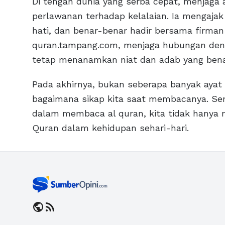
Di tengah dunia yang serba cepat, menjag
perlawanan terhadap kelalaian. Ia mengaja
hati, dan benar-benar hadir bersama firman
quran.tampang.com, menjaga hubungan deng
tetap menanamkan niat dan adab yang bena
Pada akhirnya, bukan seberapa banyak ayat 
bagaimana sikap kita saat membacanya. 
dalam membaca al quran, kita tidak hanya m
Quran dalam kehidupan sehari-hari.
public
rss_feed