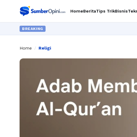
Home
Berita
Tips Trik
Bisnis
Tek
BREAKING
Home
/
Religi