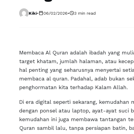
calendar_today
schedule
Kiki
•
06/02/2026
•
3 min read
Membaca Al Quran adalah ibadah yang mulia,
target khatam, jumlah halaman, atau kece
hal penting yang seharusnya menyertai seti
membaca al quran. Padahal, adab bukan sek
penghormatan kita terhadap Kalam Allah.
Di era digital seperti sekarang, kemudahan
dengan ponsel atau laptop, ayat-ayat suci 
kemudahan ini juga membawa tantangan ters
Quran sambil lalu, tanpa persiapan batin, 