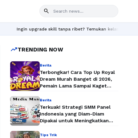
search
n upgrade skill tanpa ribet? Temukan kelas seru dan materi lengk
trending_up
TRENDING NOW
Berita
Terbongkar! Cara Top Up Royal
Dream Murah Banget di 2026,
Pemain Lama Sampai Kaget
Lihat Harganya
Berita
Terkuak! Strategi SMM Panel
Indonesia yang Diam-Diam
Dipakai untuk Meningkatkan
Followers dan Penjualan Secara
Instan
Tips Trik