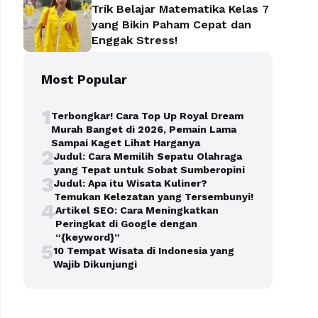
Trik Belajar Matematika Kelas 7
yang Bikin Paham Cepat dan
Enggak Stress!
Most Popular
1
Terbongkar! Cara Top Up Royal Dream
Murah Banget di 2026, Pemain Lama
Sampai Kaget Lihat Harganya
2
Judul: Cara Memilih Sepatu Olahraga
yang Tepat untuk Sobat Sumberopini
3
Judul: Apa itu Wisata Kuliner?
Temukan Kelezatan yang Tersembunyi!
4
Artikel SEO: Cara Meningkatkan
Peringkat di Google dengan
“{keyword}”
5
10 Tempat Wisata di Indonesia yang
Wajib Dikunjungi