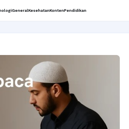
nologi
General
Kesehatan
Konten
Pendidikan
Ingi