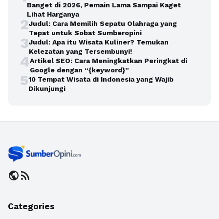
Banget di 2026, Pemain Lama Sampai Kaget
Lihat Harganya
2
Judul: Cara Memilih Sepatu Olahraga yang
Tepat untuk Sobat Sumberopini
3
Judul: Apa itu Wisata Kuliner? Temukan
Kelezatan yang Tersembunyi!
4
Artikel SEO: Cara Meningkatkan Peringkat di
Google dengan “{keyword}”
5
10 Tempat Wisata di Indonesia yang Wajib
Dikunjungi
public
rss_feed
Categories