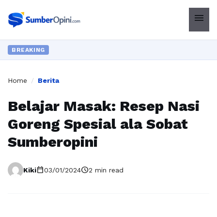
menu
BREAKING
Home
/
Berita
Belajar Masak: Resep Nasi
Goreng Spesial ala Sobat
Sumberopini
calendar_today
schedule
Kiki
03/01/2024
2 min read