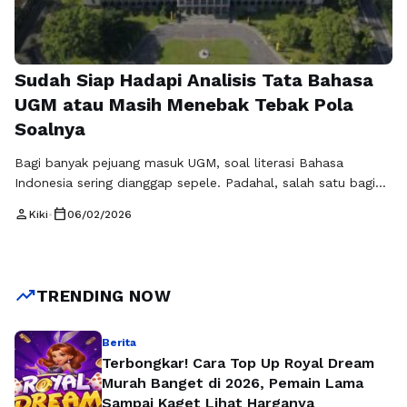
Sudah Siap Hadapi Analisis Tata Bahasa
UGM atau Masih Menebak Tebak Pola
Soalnya
Bagi banyak pejuang masuk UGM, soal literasi Bahasa
Indonesia sering dianggap sepele. Padahal, salah satu bagian
paling menjebak justru terletak pada analisis tata bahasa
person
calendar_today
Kiki
•
06/02/2026
UGM. Di sinilah ketelitian, pemahaman PUEBI, dan
kemampuan membaca konteks diuji secara serius. Bukan
sekadar tahu teori, tapi mampu menerapkannya dalam
waktu terbatas. Analisis tata bahasa UGM tidak hanya
trending_up
TRENDING NOW
menanyakan mana …
Baca Selengkapnya
Berita
Terbongkar! Cara Top Up Royal Dream
Murah Banget di 2026, Pemain Lama
Sampai Kaget Lihat Harganya