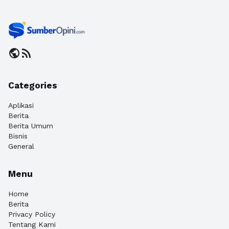
public
rss_feed
Categories
Aplikasi
Berita
Berita Umum
Bisnis
General
Menu
Home
Berita
Privacy Policy
Tentang Kami