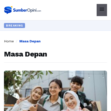
menu
BREAKING
Home
/
Masa Depan
Masa Depan