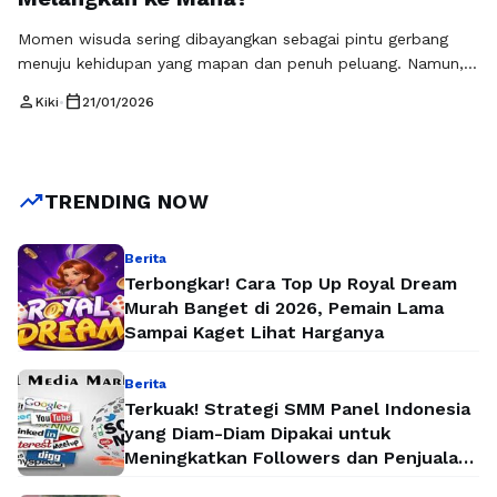
Momen wisuda sering dibayangkan sebagai pintu gerbang
menuju kehidupan yang mapan dan penuh peluang. Namun,
setelah toga disimpan dan euforia mereda, banyak lulusan
person
calendar_today
Kiki
•
21/01/2026
justru dihadapkan pada realitas yang tidak selalu ramah.
Tantangan lulusan baru muncul dari berbagai arah, mulai dari
persaingan kerja yang ketat hingga kebingungan menentukan
arah hidup. Transisi dari dunia kampus ke dunia …
Baca
trending_up
TRENDING NOW
Selengkapnya
Berita
Terbongkar! Cara Top Up Royal Dream
Murah Banget di 2026, Pemain Lama
Sampai Kaget Lihat Harganya
Berita
Terkuak! Strategi SMM Panel Indonesia
yang Diam-Diam Dipakai untuk
Meningkatkan Followers dan Penjualan
Secara Instan