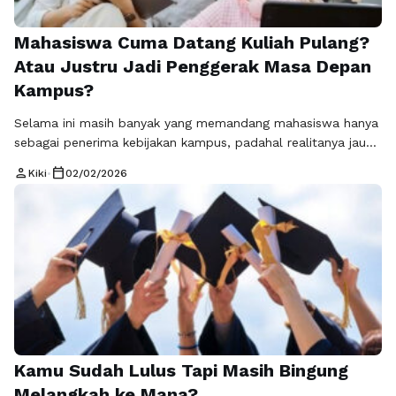
Mahasiswa Cuma Datang Kuliah Pulang?
Atau Justru Jadi Penggerak Masa Depan
Kampus?
Selama ini masih banyak yang memandang mahasiswa hanya
sebagai penerima kebijakan kampus, padahal realitanya jauh
lebih besar dari itu. Peran mahasiswa dalam pembangunan
person
calendar_today
Kiki
•
02/02/2026
kampus bukan sekadar pelengkap, melainkan elemen penting
yang menentukan arah, kualitas, dan dinamika lingkungan
akademik. Mahasiswa berada di posisi unik karena mereka
merasakan langsung sistem pendidikan, fasilitas, hingga
budaya kampus dalam keseharian. Dari pengalaman …
Baca
Selengkapnya
Kamu Sudah Lulus Tapi Masih Bingung
Melangkah ke Mana?