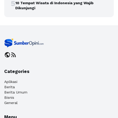
5
10 Tempat Wisata di Indonesia yang Wajib
Dikunjungi
public
rss_feed
Categories
Aplikasi
Berita
Berita Umum
Bisnis
General
Menu