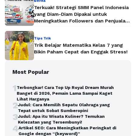
Berita
Terkuak! Strategi SMM Panel Indonesia
yang Diam-Diam Dipakai untuk
Meningkatkan Followers dan Penjualan
Secara Instan
Tips Trik
Trik Belajar Matematika Kelas 7 yang
Bikin Paham Cepat dan Enggak Stress!
Most Popular
1
Terbongkar! Cara Top Up Royal Dream Murah
Banget di 2026, Pemain Lama Sampai Kaget
Lihat Harganya
2
Judul: Cara Memilih Sepatu Olahraga yang
Tepat untuk Sobat Sumberopini
3
Judul: Apa itu Wisata Kuliner? Temukan
Kelezatan yang Tersembunyi!
4
Artikel SEO: Cara Meningkatkan Peringkat di
Google dengan “{keyword}”