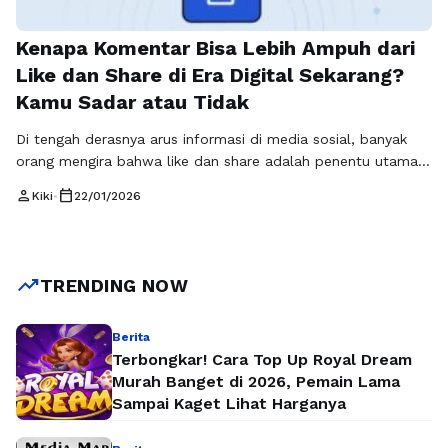
Kenapa Komentar Bisa Lebih Ampuh dari
Like dan Share di Era Digital Sekarang?
Kamu Sadar atau Tidak
Di tengah derasnya arus informasi di media sosial, banyak
orang mengira bahwa like dan share adalah penentu utama
popularitas sebuah konten. Padahal, komentar justru
person
calendar_today
Kiki
•
22/01/2026
memainkan peran yang jauh lebih dalam, terutama ketika
komentar tersebut relevan dan memancing percakapan
lanjutan. Konsep komentar relevan meningkatkan
engagement kini menjadi perhatian penting dalam dunia
trending_up
TRENDING NOW
digital, termasuk dalam pembahasan yang …
Baca
Selengkapnya
Berita
Terbongkar! Cara Top Up Royal Dream
Murah Banget di 2026, Pemain Lama
Sampai Kaget Lihat Harganya