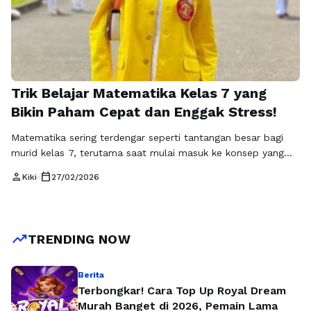
Trik Belajar Matematika Kelas 7 yang
Bikin Paham Cepat dan Enggak Stress!
Matematika sering terdengar seperti tantangan besar bagi
murid kelas 7, terutama saat mulai masuk ke konsep yang
lebih abstrak seperti aljabar, bilangan negatif, dan bangun
person
calendar_today
Kiki
•
27/02/2026
geometri. Namun sebenarnya, semua bisa dipahami dengan
cara belajar yang tepat. Dalam artikel ini, kita akan
membahas kata kunci matematika kelas 7 lengkap dari dasar
hingga mahir sebagai pendekatan belajar …
Baca
trending_up
TRENDING NOW
Selengkapnya
Berita
Terbongkar! Cara Top Up Royal Dream
Murah Banget di 2026, Pemain Lama