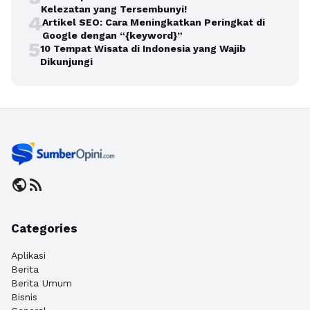
Kelezatan yang Tersembunyi!
4
Artikel SEO: Cara Meningkatkan Peringkat di
Google dengan “{keyword}”
5
10 Tempat Wisata di Indonesia yang Wajib
Dikunjungi
public
rss_feed
Categories
Aplikasi
Berita
Berita Umum
Bisnis