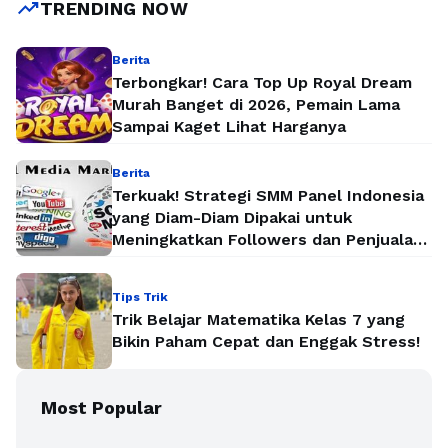
trending_up
TRENDING NOW
Berita
Terbongkar! Cara Top Up Royal Dream
Murah Banget di 2026, Pemain Lama
Sampai Kaget Lihat Harganya
Berita
Terkuak! Strategi SMM Panel Indonesia
yang Diam-Diam Dipakai untuk
Meningkatkan Followers dan Penjualan
Secara Instan
Tips Trik
Trik Belajar Matematika Kelas 7 yang
Bikin Paham Cepat dan Enggak Stress!
Most Popular