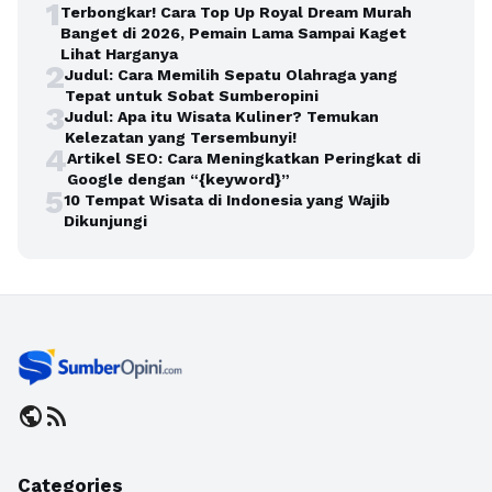
1
Terbongkar! Cara Top Up Royal Dream Murah
Banget di 2026, Pemain Lama Sampai Kaget
Lihat Harganya
2
Judul: Cara Memilih Sepatu Olahraga yang
Tepat untuk Sobat Sumberopini
3
Judul: Apa itu Wisata Kuliner? Temukan
Kelezatan yang Tersembunyi!
4
Artikel SEO: Cara Meningkatkan Peringkat di
Google dengan “{keyword}”
5
10 Tempat Wisata di Indonesia yang Wajib
Dikunjungi
public
rss_feed
Categories