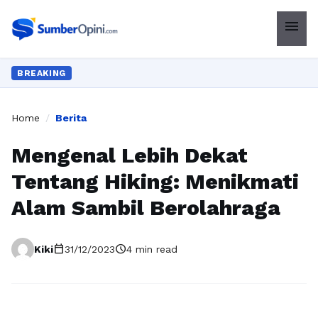
menu
BREAKING
Home
/
Berita
Mengenal Lebih Dekat
Tentang Hiking: Menikmati
Alam Sambil Berolahraga
calendar_today
schedule
Kiki
31/12/2023
4 min read