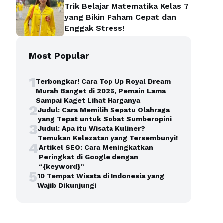
Trik Belajar Matematika Kelas 7
yang Bikin Paham Cepat dan
Enggak Stress!
Most Popular
1
Terbongkar! Cara Top Up Royal Dream
Murah Banget di 2026, Pemain Lama
Sampai Kaget Lihat Harganya
2
Judul: Cara Memilih Sepatu Olahraga
yang Tepat untuk Sobat Sumberopini
3
Judul: Apa itu Wisata Kuliner?
Temukan Kelezatan yang Tersembunyi!
4
Artikel SEO: Cara Meningkatkan
Peringkat di Google dengan
“{keyword}”
5
10 Tempat Wisata di Indonesia yang
Wajib Dikunjungi