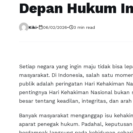
Depan Hukum In
calendar_today
schedule
Kiki
•
06/02/2026
•
3 min read
Setiap negara yang ingin maju tidak bisa l
masyarakat. Di Indonesia, salah satu momen
publik adalah peringatan Hari Kehakiman Nas
pentingnya Hari Kehakiman Nasional bukan 
besar tentang keadilan, integritas, dan arah
Banyak masyarakat menganggap isu kehakim
aparat penegak hukum. Padahal, keputusan
berdampak langsung pada kehidupan sehari-