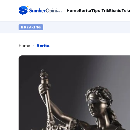
Home
Berita
Tips Trik
Bisnis
Tek
BREAKING
Home
/
Berita