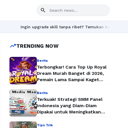
search
Ingin upgrade skill tanpa ribet? Temukan kelas seru dan materi l
trending_up
TRENDING NOW
Berita
Terbongkar! Cara Top Up Royal
Dream Murah Banget di 2026,
Pemain Lama Sampai Kaget
Lihat Harganya
Berita
Terkuak! Strategi SMM Panel
Indonesia yang Diam-Diam
Dipakai untuk Meningkatkan
Followers dan Penjualan Secara
Instan
Tips Trik