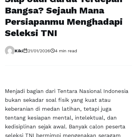
Bangsa? Sejauh Mana
Persiapanmu Menghadapi
Seleksi TNI
calendar_today
schedule
Kiki
21/01/2026
4 min read
Menjadi bagian dari Tentara Nasional Indonesia
bukan sekadar soal fisik yang kuat atau
keberanian di medan latihan, tetapi juga
tentang kesiapan mental, intelektual, dan
kedisiplinan sejak awal. Banyak calon peserta
seleksi TNI bermimpi mengenakan seragam