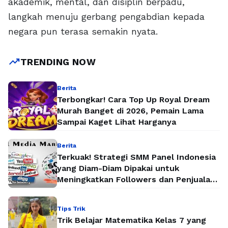
akademik, mental, dan disiplin berpadu,
langkah menuju gerbang pengabdian kepada
negara pun terasa semakin nyata.
trending_up
TRENDING NOW
Berita
Terbongkar! Cara Top Up Royal Dream
Murah Banget di 2026, Pemain Lama
Sampai Kaget Lihat Harganya
Berita
Terkuak! Strategi SMM Panel Indonesia
yang Diam-Diam Dipakai untuk
Meningkatkan Followers dan Penjualan
Secara Instan
Tips Trik
Trik Belajar Matematika Kelas 7 yang