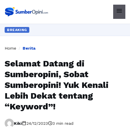
menu
BREAKING
Home
/
Berita
Selamat Datang di
Sumberopini, Sobat
Sumberopini! Yuk Kenali
Lebih Dekat tentang
“Keyword”!
calendar_today
schedule
Kiki
24/12/2023
3 min read