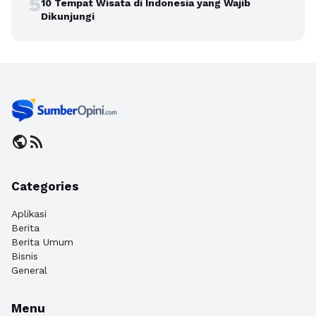
5
10 Tempat Wisata di Indonesia yang Wajib
Dikunjungi
public
rss_feed
Categories
Aplikasi
Berita
Berita Umum
Bisnis
General
Menu