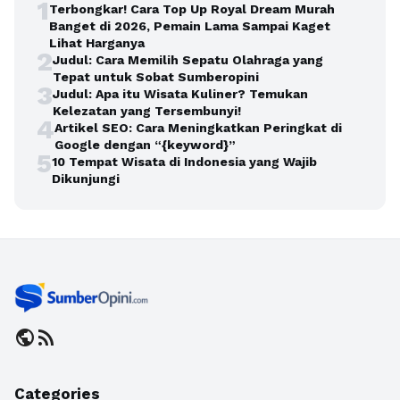
1
Terbongkar! Cara Top Up Royal Dream Murah
Banget di 2026, Pemain Lama Sampai Kaget
Lihat Harganya
2
Judul: Cara Memilih Sepatu Olahraga yang
Tepat untuk Sobat Sumberopini
3
Judul: Apa itu Wisata Kuliner? Temukan
Kelezatan yang Tersembunyi!
4
Artikel SEO: Cara Meningkatkan Peringkat di
Google dengan “{keyword}”
5
10 Tempat Wisata di Indonesia yang Wajib
Dikunjungi
public
rss_feed
Categories