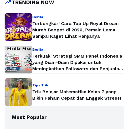
trending_up
TRENDING NOW
Berita
Terbongkar! Cara Top Up Royal Dream
Murah Banget di 2026, Pemain Lama
Sampai Kaget Lihat Harganya
Berita
Terkuak! Strategi SMM Panel Indonesia
yang Diam-Diam Dipakai untuk
Meningkatkan Followers dan Penjualan
Secara Instan
Tips Trik
Trik Belajar Matematika Kelas 7 yang
Bikin Paham Cepat dan Enggak Stress!
Most Popular