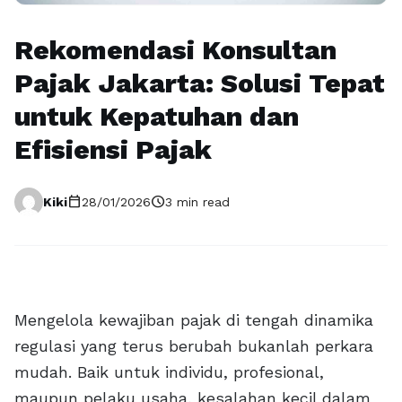
Rekomendasi Konsultan
Pajak Jakarta: Solusi Tepat
untuk Kepatuhan dan
Efisiensi Pajak
calendar_today
schedule
Kiki
28/01/2026
3 min read
Mengelola kewajiban pajak di tengah dinamika
regulasi yang terus berubah bukanlah perkara
mudah. Baik untuk individu, profesional,
maupun pelaku usaha, kesalahan kecil dalam