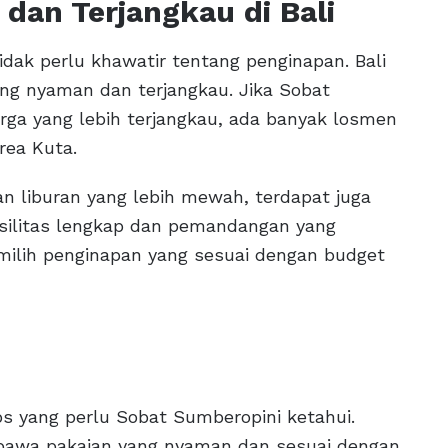
an Terjangkau di Bali
idak perlu khawatir tentang penginapan. Bali
ng nyaman dan terjangkau. Jika Sobat
ga yang lebih terjangkau, ada banyak losmen
rea Kuta.
n liburan yang lebih mewah, terdapat juga
asilitas lengkap dan pemandangan yang
ilih penginapan yang sesuai dengan budget
s yang perlu Sobat Sumberopini ketahui.
bawa pakaian yang nyaman dan sesuai dengan