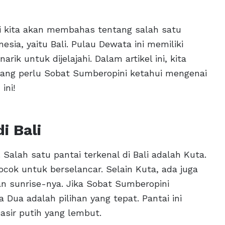
ni kita akan membahas tentang salah satu
esia, yaitu Bali. Pulau Dewata ini memiliki
k untuk dijelajahi. Dalam artikel ini, kita
ang perlu Sobat Sumberopini ketahui mengenai
ini!
i Bali
 Salah satu pantai terkenal di Bali adalah Kuta.
ocok untuk berselancar. Selain Kuta, ada juga
n sunrise-nya. Jika Sobat Sumberopini
 Dua adalah pilihan yang tepat. Pantai ini
asir putih yang lembut.