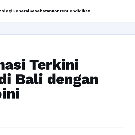
nologi
General
Kesehatan
Konten
Pendidikan
Ing
asi Terkini
di Bali dengan
ini