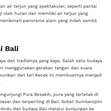
an air terjun yang spektakuler, seperti pantai
ingi oleh hutan dan memiliki air terjun yang
 menikmati panorama alam yang indah sambil
 Bali
ya dan tradisinya yang kaya. Salah satu budaya
i ini menggunakan gerakan tangan dan suara
Keunikan dari tari Kecak ini membuatnya menjadi
.
ngunjungi Pura Besakih, pura yang terletak di
besar dan terpenting di Bali. Sobat Sumberopini
indu dan budaya Bali melalui kunjungan ke