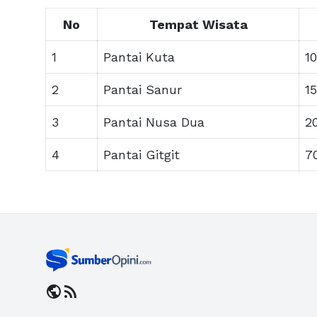
No
Tempat Wisata
1
Pantai Kuta
1
2
Pantai Sanur
1
3
Pantai Nusa Dua
2
4
Pantai Gitgit
7
public
rss_feed