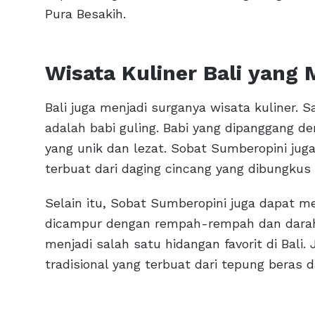
Pura Besakih.
Wisata Kuliner Bali yang
Bali juga menjadi surganya wisata kuliner. 
adalah babi guling. Babi yang dipanggang de
yang unik dan lezat. Sobat Sumberopini juga
terbuat dari daging cincang yang dibungku
Selain itu, Sobat Sumberopini juga dapat me
dicampur dengan rempah-rempah dan darah
menjadi salah satu hidangan favorit di Bali.
tradisional yang terbuat dari tepung beras 