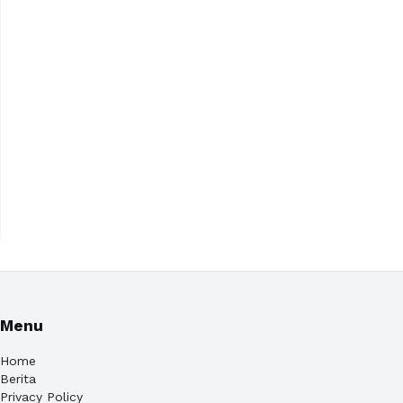
Menu
Home
Berita
Privacy Policy