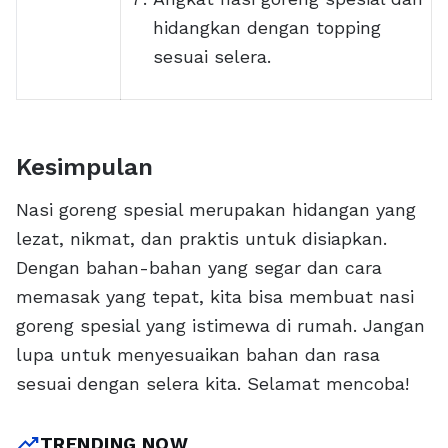
hidangkan dengan topping
sesuai selera.
Kesimpulan
Nasi goreng spesial merupakan hidangan yang
lezat, nikmat, dan praktis untuk disiapkan.
Dengan bahan-bahan yang segar dan cara
memasak yang tepat, kita bisa membuat nasi
goreng spesial yang istimewa di rumah. Jangan
lupa untuk menyesuaikan bahan dan rasa
sesuai dengan selera kita. Selamat mencoba!
trending_up
TRENDING NOW