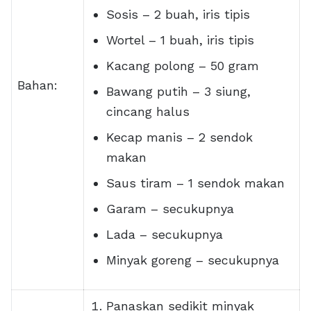
Sosis – 2 buah, iris tipis
Wortel – 1 buah, iris tipis
Kacang polong – 50 gram
Bahan:
Bawang putih – 3 siung,
cincang halus
Kecap manis – 2 sendok
makan
Saus tiram – 1 sendok makan
Garam – secukupnya
Lada – secukupnya
Minyak goreng – secukupnya
Panaskan sedikit minyak