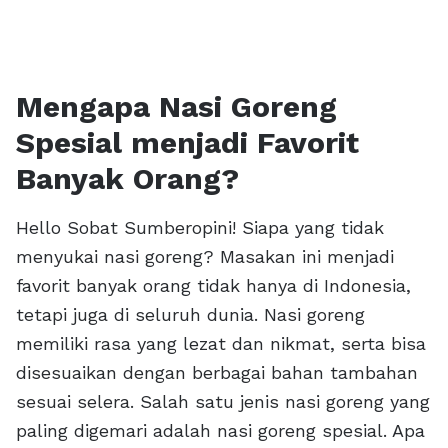
Mengapa Nasi Goreng
Spesial menjadi Favorit
Banyak Orang?
Hello Sobat Sumberopini! Siapa yang tidak
menyukai nasi goreng? Masakan ini menjadi
favorit banyak orang tidak hanya di Indonesia,
tetapi juga di seluruh dunia. Nasi goreng
memiliki rasa yang lezat dan nikmat, serta bisa
disesuaikan dengan berbagai bahan tambahan
sesuai selera. Salah satu jenis nasi goreng yang
paling digemari adalah nasi goreng spesial. Apa