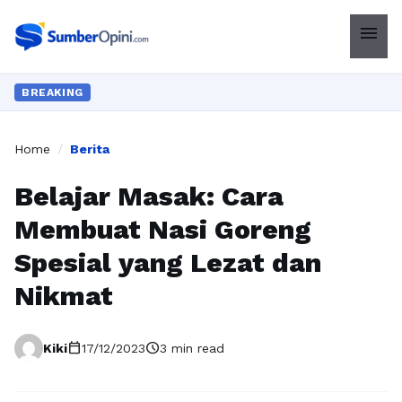
menu
BREAKING
Home
/
Berita
Belajar Masak: Cara
Membuat Nasi Goreng
Spesial yang Lezat dan
Nikmat
calendar_today
schedule
Kiki
17/12/2023
3 min read