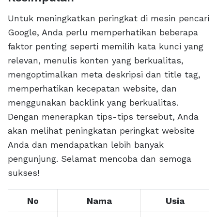
Untuk meningkatkan peringkat di mesin pencari
Google, Anda perlu memperhatikan beberapa
faktor penting seperti memilih kata kunci yang
relevan, menulis konten yang berkualitas,
mengoptimalkan meta deskripsi dan title tag,
memperhatikan kecepatan website, dan
menggunakan backlink yang berkualitas.
Dengan menerapkan tips-tips tersebut, Anda
akan melihat peningkatan peringkat website
Anda dan mendapatkan lebih banyak
pengunjung. Selamat mencoba dan semoga
sukses!
No
Nama
Usia