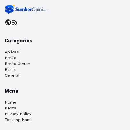
public
rss_feed
Categories
Aplikasi
Berita
Berita Umum
Bisnis
General
Menu
Home
Berita
Privacy Policy
Tentang Kami