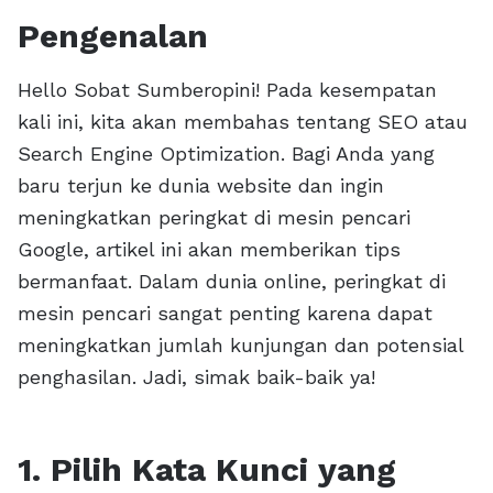
Pengenalan
Hello Sobat Sumberopini! Pada kesempatan
kali ini, kita akan membahas tentang SEO atau
Search Engine Optimization. Bagi Anda yang
baru terjun ke dunia website dan ingin
meningkatkan peringkat di mesin pencari
Google, artikel ini akan memberikan tips
bermanfaat. Dalam dunia online, peringkat di
mesin pencari sangat penting karena dapat
meningkatkan jumlah kunjungan dan potensial
penghasilan. Jadi, simak baik-baik ya!
1. Pilih Kata Kunci yang