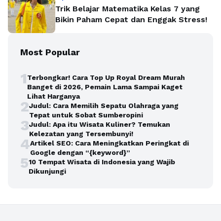
Trik Belajar Matematika Kelas 7 yang
Bikin Paham Cepat dan Enggak Stress!
Most Popular
1
Terbongkar! Cara Top Up Royal Dream Murah
Banget di 2026, Pemain Lama Sampai Kaget
Lihat Harganya
2
Judul: Cara Memilih Sepatu Olahraga yang
Tepat untuk Sobat Sumberopini
3
Judul: Apa itu Wisata Kuliner? Temukan
Kelezatan yang Tersembunyi!
4
Artikel SEO: Cara Meningkatkan Peringkat di
Google dengan “{keyword}”
5
10 Tempat Wisata di Indonesia yang Wajib
Dikunjungi