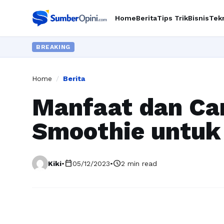
Home
Berita
Tips Trik
Bisnis
Tek
BREAKING
Home
/
Berita
Manfaat dan C
Smoothie untuk
calendar_today
schedule
Kiki
•
05/12/2023
•
2 min read