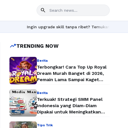
search
Ingin upgrade skill tanpa ribet? Temukan kelas seru dan ma
trending_up
TRENDING NOW
Berita
Terbongkar! Cara Top Up Royal
Dream Murah Banget di 2026,
Pemain Lama Sampai Kaget
Lihat Harganya
Berita
Terkuak! Strategi SMM Panel
Indonesia yang Diam-Diam
Dipakai untuk Meningkatkan
Followers dan Penjualan Secara
Instan
Tips Trik