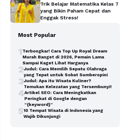
Trik Belajar Matematika Kelas 7
yang Bikin Paham Cepat dan
Enggak Stress!
Most Popular
1
Terbongkar! Cara Top Up Royal Dream
Murah Banget di 2026, Pemain Lama
Sampai Kaget Lihat Harganya
2
Judul: Cara Memilih Sepatu Olahraga
yang Tepat untuk Sobat Sumberopini
3
Judul: Apa itu Wisata Kuliner?
Temukan Kelezatan yang Tersembunyi!
4
Artikel SEO: Cara Meningkatkan
Peringkat di Google dengan
“{keyword}”
5
10 Tempat Wisata di Indonesia yang
Wajib Dikunjungi