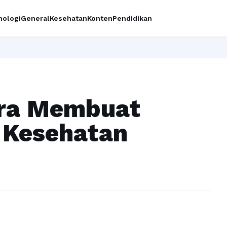
nologi
General
Kesehatan
Konten
Pendidikan
ara Membuat
 Kesehatan