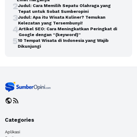
2
Judul: Cara Memilih Sepatu Olahraga yang
Tepat untuk Sobat Sumberopini
3
Judul: Apa itu Wisata Kuliner? Temukan
Kelezatan yang Tersembunyi!
4
Artikel SEO: Cara Meningkatkan Peringkat di
Google dengan “{keyword}”
5
10 Tempat Wisata di Indonesia yang Wajib
Dikunjungi
public
rss_feed
Categories
Aplikasi