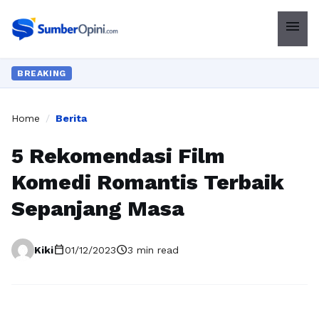
menu
BREAKING
Home
/
Berita
5 Rekomendasi Film
Komedi Romantis Terbaik
Sepanjang Masa
calendar_today
schedule
Kiki
01/12/2023
3 min read