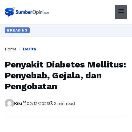
menu
BREAKING
Home
/
Berita
Penyakit Diabetes Mellitus:
Penyebab, Gejala, dan
Pengobatan
calendar_today
schedule
Kiki
02/12/2023
2 min read