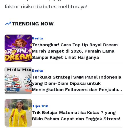
faktor risiko diabetes mellitus ya!
trending_up
TRENDING NOW
Berita
Terbongkar! Cara Top Up Royal Dream
Murah Banget di 2026, Pemain Lama
Sampai Kaget Lihat Harganya
Berita
Terkuak! Strategi SMM Panel Indonesia
yang Diam-Diam Dipakai untuk
Meningkatkan Followers dan Penjualan
Secara Instan
Tips Trik
Trik Belajar Matematika Kelas 7 yang
Bikin Paham Cepat dan Enggak Stress!