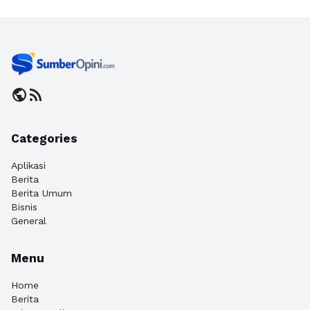
public
rss_feed
Categories
Aplikasi
Berita
Berita Umum
Bisnis
General
Menu
Home
Berita