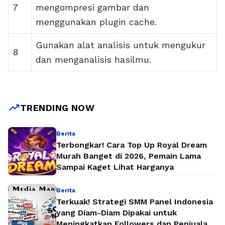
7
mengompresi gambar dan
menggunakan plugin cache.
Gunakan alat analisis untuk mengukur
8
dan menganalisis hasilmu.
trending_up
TRENDING NOW
Berita
Terbongkar! Cara Top Up Royal Dream
Murah Banget di 2026, Pemain Lama
Sampai Kaget Lihat Harganya
Berita
Terkuak! Strategi SMM Panel Indonesia
yang Diam-Diam Dipakai untuk
Meningkatkan Followers dan Penjualan