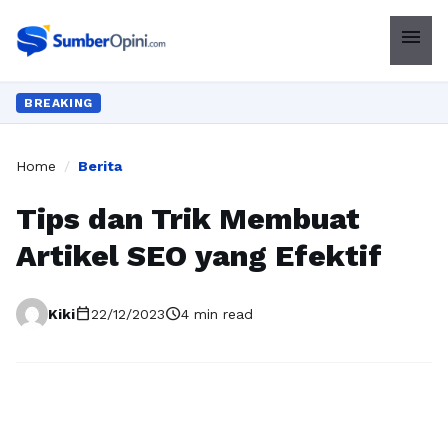
menu
BREAKING
Home
/
Berita
Tips dan Trik Membuat
Artikel SEO yang Efektif
calendar_today
schedule
Kiki
22/12/2023
4 min read