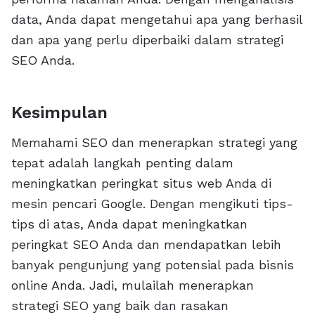
data, Anda dapat mengetahui apa yang berhasil
dan apa yang perlu diperbaiki dalam strategi
SEO Anda.
Kesimpulan
Memahami SEO dan menerapkan strategi yang
tepat adalah langkah penting dalam
meningkatkan peringkat situs web Anda di
mesin pencari Google. Dengan mengikuti tips-
tips di atas, Anda dapat meningkatkan
peringkat SEO Anda dan mendapatkan lebih
banyak pengunjung yang potensial pada bisnis
online Anda. Jadi, mulailah menerapkan
strategi SEO yang baik dan rasakan