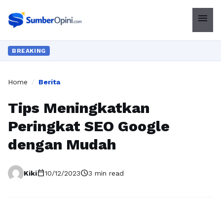
menu
BREAKING
Home
/
Berita
Tips Meningkatkan
Peringkat SEO Google
dengan Mudah
calendar_today
schedule
Kiki
10/12/2023
3 min read