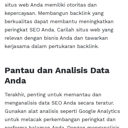
situs web Anda memiliki otoritas dan
kepercayaan. Membangun backlink yang
berkualitas dapat membantu meningkatkan
peringkat SEO Anda. Carilah situs web yang
relevan dengan bisnis Anda dan tawarkan
kerjasama dalam pertukaran backlink.
Pantau dan Analisis Data
Anda
Terakhir, penting untuk memantau dan
menganalisis data SEO Anda secara teratur.
Gunakan alat analisis seperti Google Analytics
untuk melacak perkembangan peringkat dan
performa halaman Anda. Dengan menganalisis