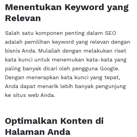
Menentukan Keyword yang
Relevan
Salah satu komponen penting dalam SEO
adalah pemilihan keyword yang relevan dengan
bisnis Anda. Mulailah dengan melakukan riset
kata kunci untuk menemukan kata-kata yang
paling banyak dicari oleh pengguna Google.
Dengan menerapkan kata kunci yang tepat,
Anda dapat menarik lebih banyak pengunjung
ke situs web Anda.
Optimalkan Konten di
Halaman Anda