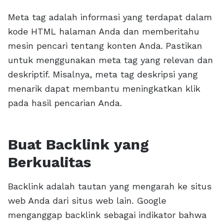
Meta tag adalah informasi yang terdapat dalam
kode HTML halaman Anda dan memberitahu
mesin pencari tentang konten Anda. Pastikan
untuk menggunakan meta tag yang relevan dan
deskriptif. Misalnya, meta tag deskripsi yang
menarik dapat membantu meningkatkan klik
pada hasil pencarian Anda.
Buat Backlink yang
Berkualitas
Backlink adalah tautan yang mengarah ke situs
web Anda dari situs web lain. Google
menganggap backlink sebagai indikator bahwa