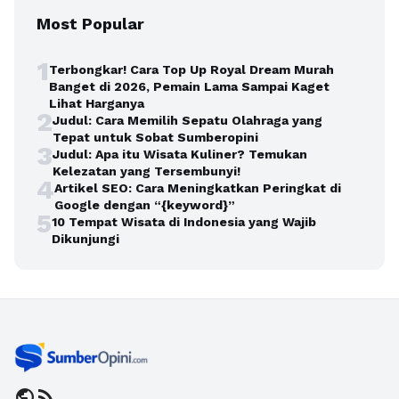
Most Popular
1
Terbongkar! Cara Top Up Royal Dream Murah
Banget di 2026, Pemain Lama Sampai Kaget
Lihat Harganya
2
Judul: Cara Memilih Sepatu Olahraga yang
Tepat untuk Sobat Sumberopini
3
Judul: Apa itu Wisata Kuliner? Temukan
Kelezatan yang Tersembunyi!
4
Artikel SEO: Cara Meningkatkan Peringkat di
Google dengan “{keyword}”
5
10 Tempat Wisata di Indonesia yang Wajib
Dikunjungi
public
rss_feed