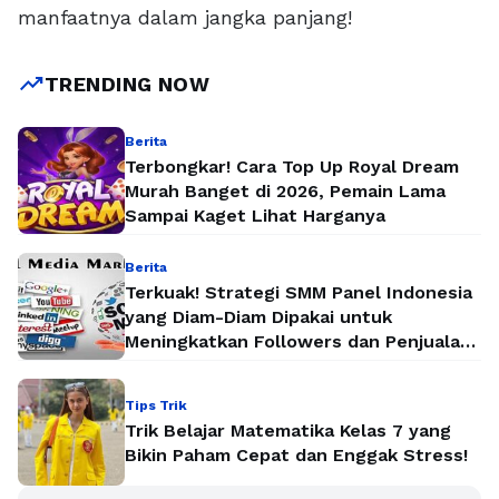
manfaatnya dalam jangka panjang!
trending_up
TRENDING NOW
Berita
Terbongkar! Cara Top Up Royal Dream
Murah Banget di 2026, Pemain Lama
Sampai Kaget Lihat Harganya
Berita
Terkuak! Strategi SMM Panel Indonesia
yang Diam-Diam Dipakai untuk
Meningkatkan Followers dan Penjualan
Secara Instan
Tips Trik
Trik Belajar Matematika Kelas 7 yang
Bikin Paham Cepat dan Enggak Stress!