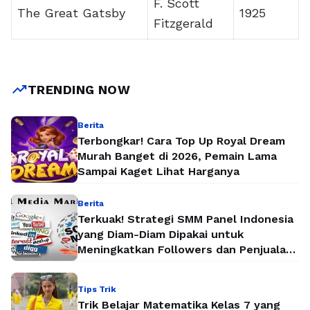
F. Scott
The Great Gatsby
1925
Fitzgerald
trending_up
TRENDING NOW
Berita
Terbongkar! Cara Top Up Royal Dream
Murah Banget di 2026, Pemain Lama
Sampai Kaget Lihat Harganya
Berita
Terkuak! Strategi SMM Panel Indonesia
yang Diam-Diam Dipakai untuk
Meningkatkan Followers dan Penjualan
Secara Instan
Tips Trik
Trik Belajar Matematika Kelas 7 yang