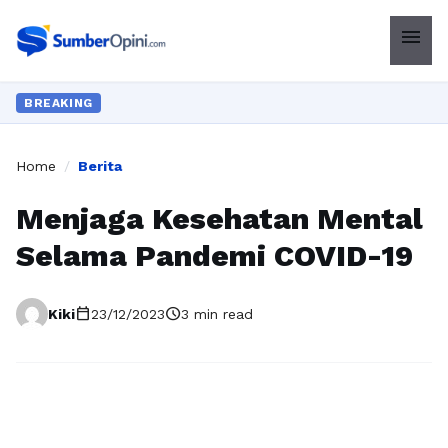
menu
BREAKING
Home
/
Berita
Menjaga Kesehatan Mental
Selama Pandemi COVID-19
calendar_today
schedule
Kiki
23/12/2023
3 min read