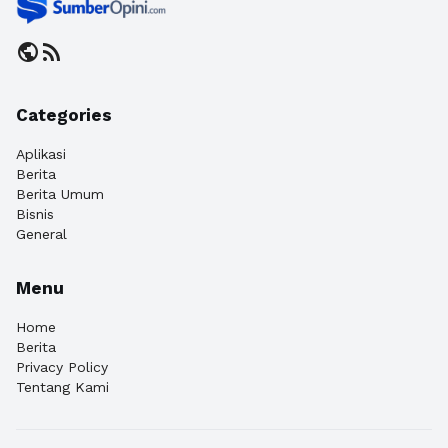
public
rss_feed
Categories
Aplikasi
Berita
Berita Umum
Bisnis
General
Menu
Home
Berita
Privacy Policy
Tentang Kami