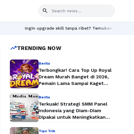
search
Ingin upgrade skill tanpa ribet? Temukan kelas seru dan mate
trending_up
TRENDING NOW
Berita
Terbongkar! Cara Top Up Royal
Dream Murah Banget di 2026,
Pemain Lama Sampai Kaget
Lihat Harganya
Berita
Terkuak! Strategi SMM Panel
Indonesia yang Diam-Diam
Dipakai untuk Meningkatkan
Followers dan Penjualan Secara
Instan
Tips Trik