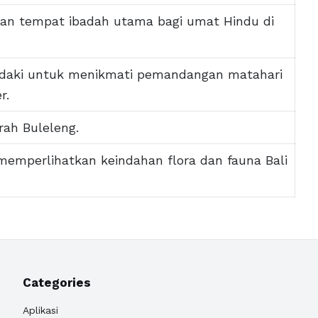
 dan tempat ibadah utama bagi umat Hindu di
idaki untuk menikmati pemandangan matahari
r.
erah Buleleng.
memperlihatkan keindahan flora dan fauna Bali
Categories
Aplikasi