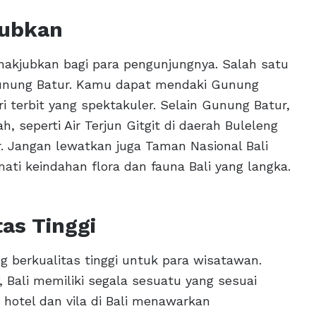
jubkan
akjubkan bagi para pengunjungnya. Salah satu
Gunung Batur. Kamu dapat mendaki Gunung
terbit yang spektakuler. Selain Gunung Batur,
ah, seperti Air Terjun Gitgit di daerah Buleleng
r. Jangan lewatkan juga Taman Nasional Bali
ti keindahan flora dan fauna Bali yang langka.
as Tinggi
ng berkualitas tinggi untuk para wisatawan.
, Bali memiliki segala sesuatu yang sesuai
otel dan vila di Bali menawarkan