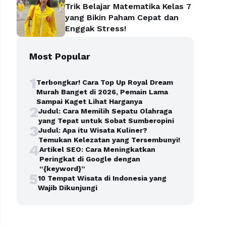
Trik Belajar Matematika Kelas 7
yang Bikin Paham Cepat dan
Enggak Stress!
Most Popular
1
Terbongkar! Cara Top Up Royal Dream
Murah Banget di 2026, Pemain Lama
Sampai Kaget Lihat Harganya
2
Judul: Cara Memilih Sepatu Olahraga
yang Tepat untuk Sobat Sumberopini
3
Judul: Apa itu Wisata Kuliner?
Temukan Kelezatan yang Tersembunyi!
4
Artikel SEO: Cara Meningkatkan
Peringkat di Google dengan
“{keyword}”
5
10 Tempat Wisata di Indonesia yang
Wajib Dikunjungi