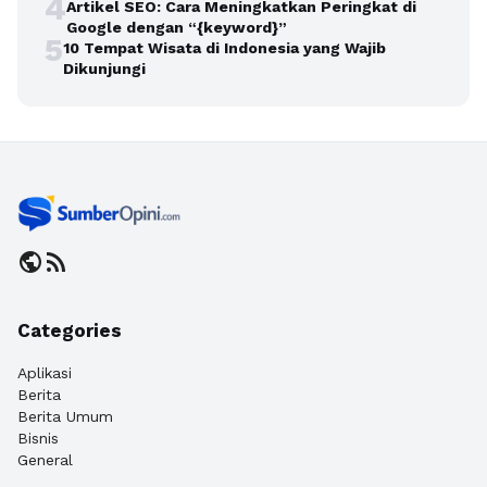
4
Artikel SEO: Cara Meningkatkan Peringkat di
Google dengan “{keyword}”
5
10 Tempat Wisata di Indonesia yang Wajib
Dikunjungi
public
rss_feed
Categories
Aplikasi
Berita
Berita Umum
Bisnis
General