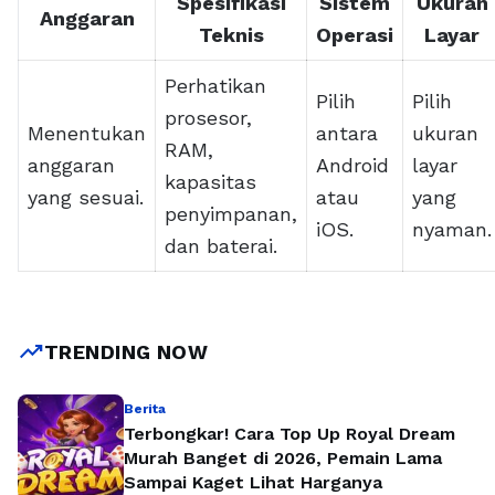
Spesifikasi
Sistem
Ukuran
Anggaran
Teknis
Operasi
Layar
Perhatikan
Pilih
Pilih
prosesor,
Menentukan
antara
ukuran
RAM,
anggaran
Android
layar
kapasitas
yang sesuai.
atau
yang
penyimpanan,
iOS.
nyaman.
dan baterai.
trending_up
TRENDING NOW
Berita
Terbongkar! Cara Top Up Royal Dream
Murah Banget di 2026, Pemain Lama
Sampai Kaget Lihat Harganya