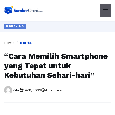
menu
BREAKING
Home
/
Berita
“Cara Memilih Smartphone
yang Tepat untuk
Kebutuhan Sehari-hari”
calendar_today
schedule
Kiki
19/11/2023
4 min read