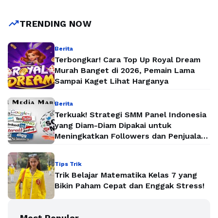
trending_up
TRENDING NOW
Berita
Terbongkar! Cara Top Up Royal Dream
Murah Banget di 2026, Pemain Lama
Sampai Kaget Lihat Harganya
Berita
Terkuak! Strategi SMM Panel Indonesia
yang Diam-Diam Dipakai untuk
Meningkatkan Followers dan Penjualan
Secara Instan
Tips Trik
Trik Belajar Matematika Kelas 7 yang
Bikin Paham Cepat dan Enggak Stress!
Most Popular