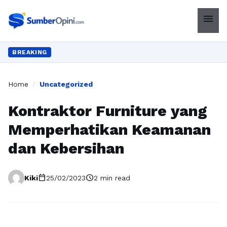
menu
BREAKING
Home
/
Uncategorized
Kontraktor Furniture yang
Memperhatikan Keamanan
dan Kebersihan
calendar_today
schedule
Kiki
25/02/2023
2 min read