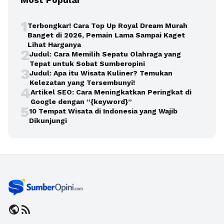
1
Terbongkar! Cara Top Up Royal Dream Murah
Banget di 2026, Pemain Lama Sampai Kaget
Lihat Harganya
2
Judul: Cara Memilih Sepatu Olahraga yang
Tepat untuk Sobat Sumberopini
3
Judul: Apa itu Wisata Kuliner? Temukan
Kelezatan yang Tersembunyi!
4
Artikel SEO: Cara Meningkatkan Peringkat di
Google dengan “{keyword}”
5
10 Tempat Wisata di Indonesia yang Wajib
Dikunjungi
public
rss_feed