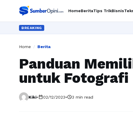
Home
Berita
Tips Trik
Bisnis
Tek
BREAKING
Home
/
Berita
Panduan Memili
untuk Fotografi
calendar_today
schedule
Kiki
•
02/12/2023
•
3 min read