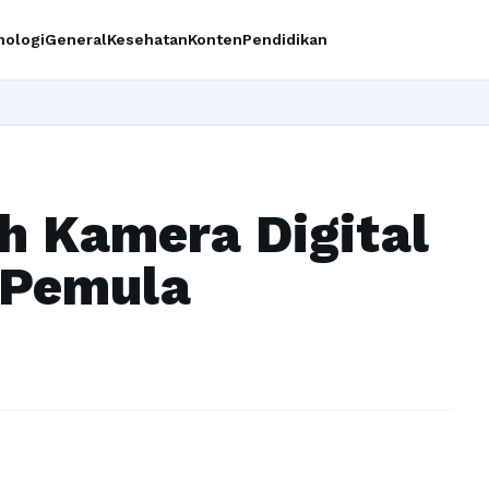
nologi
General
Kesehatan
Konten
Pendidikan
Ingin up
h Kamera Digital
 Pemula