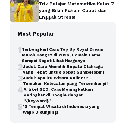
Trik Belajar Matematika Kelas 7
yang Bikin Paham Cepat dan
Enggak Stress!
Most Popular
1
Terbongkar! Cara Top Up Royal Dream
Murah Banget di 2026, Pemain Lama
Sampai Kaget Lihat Harganya
2
Judul: Cara Memilih Sepatu Olahraga
yang Tepat untuk Sobat Sumberopini
3
Judul: Apa itu Wisata Kuliner?
Temukan Kelezatan yang Tersembunyi!
4
Artikel SEO: Cara Meningkatkan
Peringkat di Google dengan
“{keyword}”
5
10 Tempat Wisata di Indonesia yang
Wajib Dikunjungi