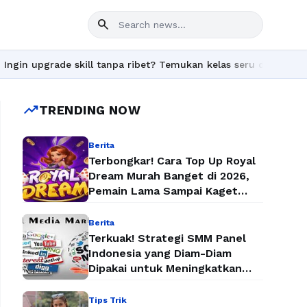
search
grade skill tanpa ribet? Temukan kelas seru dan materi lengkap 
trending_up
TRENDING NOW
Berita
Terbongkar! Cara Top Up Royal
Dream Murah Banget di 2026,
Pemain Lama Sampai Kaget
Lihat Harganya
Berita
Terkuak! Strategi SMM Panel
Indonesia yang Diam-Diam
Dipakai untuk Meningkatkan
Followers dan Penjualan Secara
Instan
Tips Trik