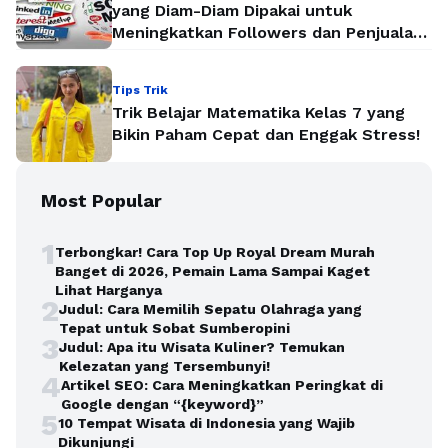
yang Diam-Diam Dipakai untuk
Meningkatkan Followers dan Penjualan
Secara Instan
Tips Trik
Trik Belajar Matematika Kelas 7 yang
Bikin Paham Cepat dan Enggak Stress!
Most Popular
1
Terbongkar! Cara Top Up Royal Dream Murah
Banget di 2026, Pemain Lama Sampai Kaget
Lihat Harganya
2
Judul: Cara Memilih Sepatu Olahraga yang
Tepat untuk Sobat Sumberopini
3
Judul: Apa itu Wisata Kuliner? Temukan
Kelezatan yang Tersembunyi!
4
Artikel SEO: Cara Meningkatkan Peringkat di
Google dengan “{keyword}”
5
10 Tempat Wisata di Indonesia yang Wajib
Dikunjungi