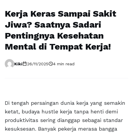
Kerja Keras Sampai Sakit
Jiwa? Saatnya Sadari
Pentingnya Kesehatan
Mental di Tempat Kerja!
calendar_today
schedule
Kiki
26/11/2025
4 min read
Di tengah persaingan dunia kerja yang semakin
ketat, budaya hustle kerja tanpa henti demi
produktivitas sering dianggap sebagai standar
kesuksesan. Banyak pekerja merasa bangga