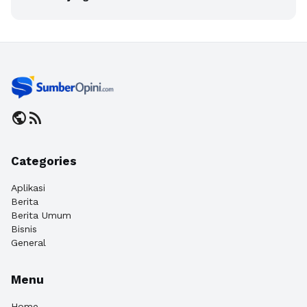
public
rss_feed
Categories
Aplikasi
Berita
Berita Umum
Bisnis
General
Menu
Home