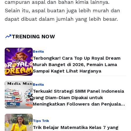
campuran aspal dan bahan kimia lainnya.
Selain itu, aspal buatan juga lebih murah dan
dapat dibuat dalam jumlah yang lebih besar.
trending_up
TRENDING NOW
Berita
Terbongkar! Cara Top Up Royal Dream
Murah Banget di 2026, Pemain Lama
Sampai Kaget Lihat Harganya
Berita
Terkuak! Strategi SMM Panel Indonesia
yang Diam-Diam Dipakai untuk
Meningkatkan Followers dan Penjualan
Secara Instan
Tips Trik
Trik Belajar Matematika Kelas 7 yang