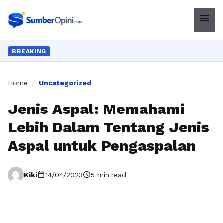
menu
BREAKING
Home
/
Uncategorized
Jenis Aspal: Memahami
Lebih Dalam Tentang Jenis
Aspal untuk Pengaspalan
calendar_today
schedule
Kiki
14/04/2023
5 min read