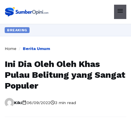
menu
BREAKING
Home
/
Berita Umum
Ini Dia Oleh Oleh Khas
Pulau Belitung yang Sangat
Populer
calendar_today
schedule
Kiki
06/09/2022
3 min read