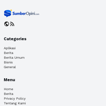
public
rss_feed
Categories
Aplikasi
Berita
Berita Umum
Bisnis
General
Menu
Home
Berita
Privacy Policy
Tentang Kami