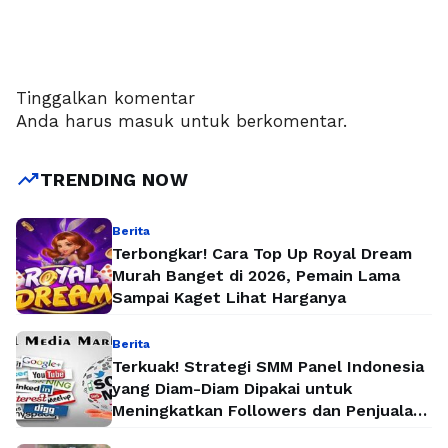
Tinggalkan komentar
Anda harus
masuk
untuk berkomentar.
trending_up
TRENDING NOW
Berita
Terbongkar! Cara Top Up Royal Dream
Murah Banget di 2026, Pemain Lama
Sampai Kaget Lihat Harganya
Berita
Terkuak! Strategi SMM Panel Indonesia
yang Diam-Diam Dipakai untuk
Meningkatkan Followers dan Penjualan
Secara Instan