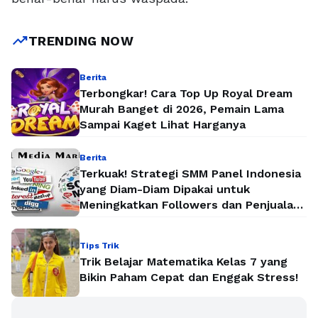
trending_up
TRENDING NOW
Berita
Terbongkar! Cara Top Up Royal Dream
Murah Banget di 2026, Pemain Lama
Sampai Kaget Lihat Harganya
Berita
Terkuak! Strategi SMM Panel Indonesia
yang Diam-Diam Dipakai untuk
Meningkatkan Followers dan Penjualan
Secara Instan
Tips Trik
Trik Belajar Matematika Kelas 7 yang
Bikin Paham Cepat dan Enggak Stress!