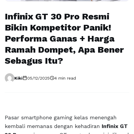
Infinix GT 30 Pro Resmi
Bikin Kompetitor Panik!
Performa Ganas + Harga
Ramah Dompet, Apa Bener
Sebagus Itu?
calendar_today
schedule
Kiki
05/12/2025
4 min read
Pasar smartphone gaming kelas menengah
kembali memanas dengan kehadiran
Infinix GT