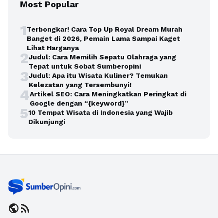
Most Popular
1
Terbongkar! Cara Top Up Royal Dream Murah
Banget di 2026, Pemain Lama Sampai Kaget
Lihat Harganya
2
Judul: Cara Memilih Sepatu Olahraga yang
Tepat untuk Sobat Sumberopini
3
Judul: Apa itu Wisata Kuliner? Temukan
Kelezatan yang Tersembunyi!
4
Artikel SEO: Cara Meningkatkan Peringkat di
Google dengan “{keyword}”
5
10 Tempat Wisata di Indonesia yang Wajib
Dikunjungi
public
rss_feed