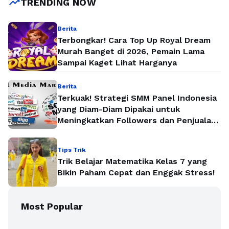
trending_up
TRENDING NOW
Berita
Terbongkar! Cara Top Up Royal Dream
Murah Banget di 2026, Pemain Lama
Sampai Kaget Lihat Harganya
Berita
Terkuak! Strategi SMM Panel Indonesia
yang Diam-Diam Dipakai untuk
Meningkatkan Followers dan Penjualan
Secara Instan
Tips Trik
Trik Belajar Matematika Kelas 7 yang
Bikin Paham Cepat dan Enggak Stress!
Most Popular