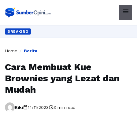
menu
BREAKING
Home
/
Berita
Cara Membuat Kue
Brownies yang Lezat dan
Mudah
calendar_today
schedule
Kiki
14/11/2023
3 min read