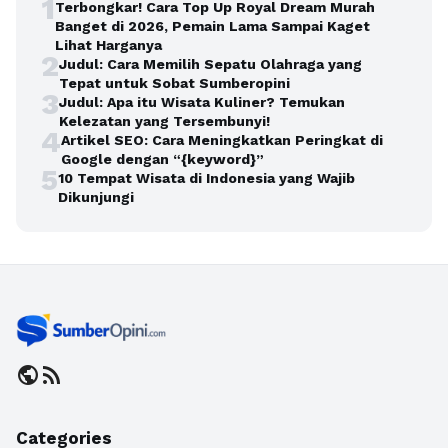
1
Terbongkar! Cara Top Up Royal Dream Murah
Banget di 2026, Pemain Lama Sampai Kaget
Lihat Harganya
2
Judul: Cara Memilih Sepatu Olahraga yang
Tepat untuk Sobat Sumberopini
3
Judul: Apa itu Wisata Kuliner? Temukan
Kelezatan yang Tersembunyi!
4
Artikel SEO: Cara Meningkatkan Peringkat di
Google dengan “{keyword}”
5
10 Tempat Wisata di Indonesia yang Wajib
Dikunjungi
public
rss_feed
Categories