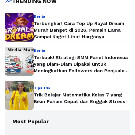
trending_up
TRENDING NOW
Berita
Terbongkar! Cara Top Up Royal Dream
Murah Banget di 2026, Pemain Lama
Sampai Kaget Lihat Harganya
Berita
Terkuak! Strategi SMM Panel Indonesia
yang Diam-Diam Dipakai untuk
Meningkatkan Followers dan Penjualan
Secara Instan
Tips Trik
Trik Belajar Matematika Kelas 7 yang
Bikin Paham Cepat dan Enggak Stress!
Most Popular