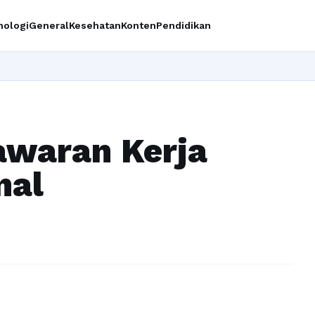
nologi
General
Kesehatan
Konten
Pendidikan
Ingin
awaran Kerja
nal