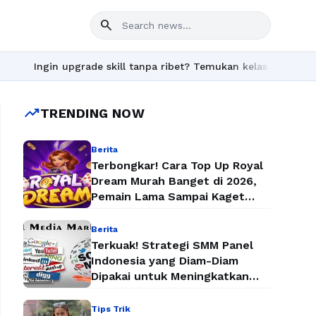
search
 upgrade skill tanpa ribet? Temukan kelas seru dan materi lengk
trending_up
TRENDING NOW
Berita
Terbongkar! Cara Top Up Royal
Dream Murah Banget di 2026,
Pemain Lama Sampai Kaget
Lihat Harganya
Berita
Terkuak! Strategi SMM Panel
Indonesia yang Diam-Diam
Dipakai untuk Meningkatkan
Followers dan Penjualan Secara
Instan
Tips Trik