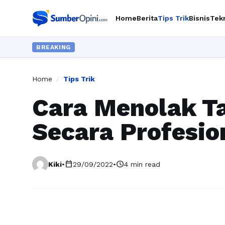
Home
Berita
Tips Trik
Bisnis
Tek
BREAKING
Home
/
Tips Trik
Cara Menolak T
Secara Profesio
calendar_today
schedule
Kiki
•
29/09/2022
•
4 min read