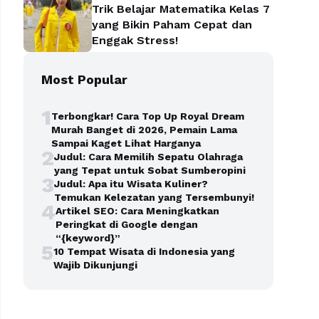
Trik Belajar Matematika Kelas 7
yang Bikin Paham Cepat dan
Enggak Stress!
Most Popular
1
Terbongkar! Cara Top Up Royal Dream
Murah Banget di 2026, Pemain Lama
Sampai Kaget Lihat Harganya
2
Judul: Cara Memilih Sepatu Olahraga
yang Tepat untuk Sobat Sumberopini
3
Judul: Apa itu Wisata Kuliner?
Temukan Kelezatan yang Tersembunyi!
4
Artikel SEO: Cara Meningkatkan
Peringkat di Google dengan
“{keyword}”
5
10 Tempat Wisata di Indonesia yang
Wajib Dikunjungi