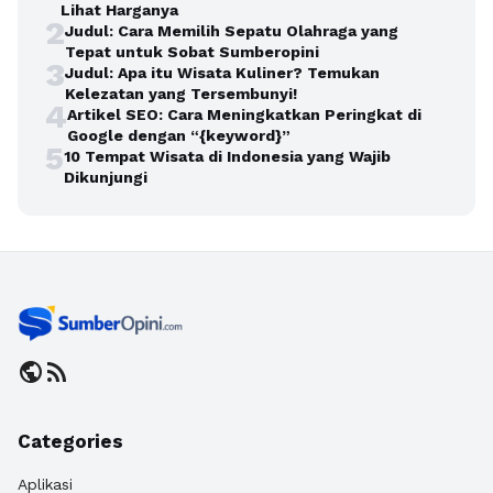
Lihat Harganya
2
Judul: Cara Memilih Sepatu Olahraga yang
Tepat untuk Sobat Sumberopini
3
Judul: Apa itu Wisata Kuliner? Temukan
Kelezatan yang Tersembunyi!
4
Artikel SEO: Cara Meningkatkan Peringkat di
Google dengan “{keyword}”
5
10 Tempat Wisata di Indonesia yang Wajib
Dikunjungi
public
rss_feed
Categories
Aplikasi