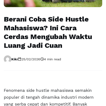
Berani Coba Side Hustle
Mahasiswa? Ini Cara
Cerdas Mengubah Waktu
Luang Jadi Cuan
calendar_today
schedule
Kiki
25/02/2026
4 min read
Fenomena side hustle mahasiswa semakin
populer di tengah dinamika industri modern
yang serba cepat dan kompetitif. Banyak