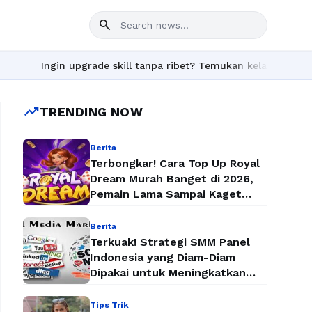
search
ngin upgrade skill tanpa ribet? Temukan kelas seru dan materi l
trending_up
TRENDING NOW
Berita
Terbongkar! Cara Top Up Royal
Dream Murah Banget di 2026,
Pemain Lama Sampai Kaget
Lihat Harganya
Berita
Terkuak! Strategi SMM Panel
Indonesia yang Diam-Diam
Dipakai untuk Meningkatkan
Followers dan Penjualan Secara
Instan
Tips Trik