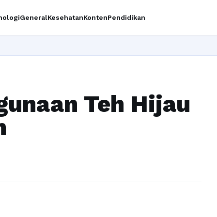
nologi
General
Kesehatan
Konten
Pendidikan
I
gunaan Teh Hijau
n