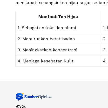
menikmati secangkir teh hijau segar setiap h
Manfaat Teh Hijau
1. Sebagai antioksidan alami
1.
2. Menurunkan berat badan
2.
3. Meningkatkan konsentrasi
3.
4. Menjaga kesehatan kulit
4.
public
rss_feed