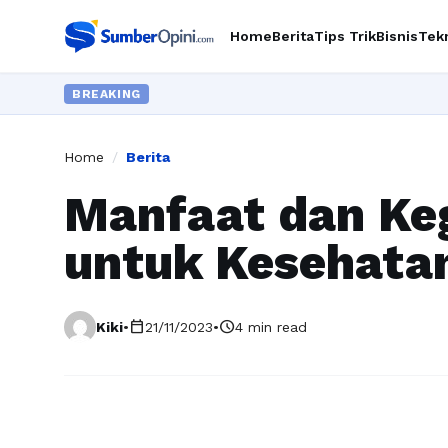
Home
Berita
Tips Trik
Bisnis
Tek
BREAKING
Home
/
Berita
Manfaat dan Ke
untuk Kesehata
calendar_today
schedule
Kiki
•
21/11/2023
•
4 min read