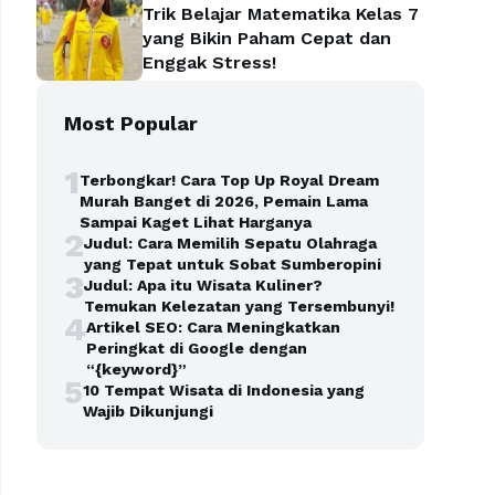
Trik Belajar Matematika Kelas 7
yang Bikin Paham Cepat dan
Enggak Stress!
Most Popular
1
Terbongkar! Cara Top Up Royal Dream
Murah Banget di 2026, Pemain Lama
Sampai Kaget Lihat Harganya
2
Judul: Cara Memilih Sepatu Olahraga
yang Tepat untuk Sobat Sumberopini
3
Judul: Apa itu Wisata Kuliner?
Temukan Kelezatan yang Tersembunyi!
4
Artikel SEO: Cara Meningkatkan
Peringkat di Google dengan
“{keyword}”
5
10 Tempat Wisata di Indonesia yang
Wajib Dikunjungi