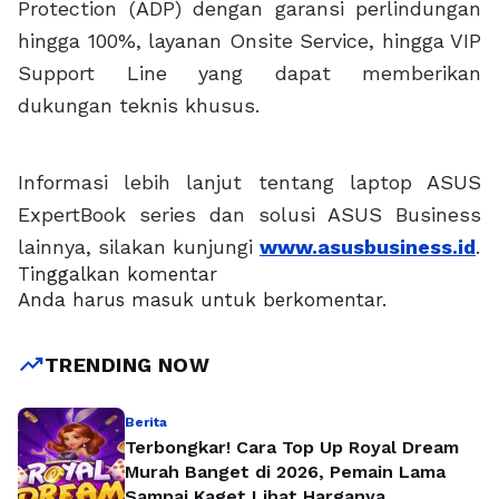
Protection (ADP) dengan garansi perlindungan
hingga 100%, layanan Onsite Service, hingga VIP
Support Line yang dapat memberikan
dukungan teknis khusus.
Informasi lebih lanjut tentang laptop ASUS
ExpertBook series dan solusi ASUS Business
lainnya, silakan kunjungi
www.asusbusiness.id
.
Tinggalkan komentar
Anda harus
masuk
untuk berkomentar.
trending_up
TRENDING NOW
Berita
Terbongkar! Cara Top Up Royal Dream
Murah Banget di 2026, Pemain Lama
Sampai Kaget Lihat Harganya