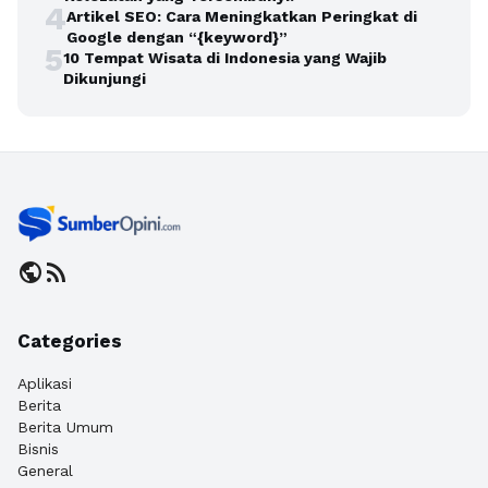
4
Artikel SEO: Cara Meningkatkan Peringkat di
Google dengan “{keyword}”
5
10 Tempat Wisata di Indonesia yang Wajib
Dikunjungi
public
rss_feed
Categories
Aplikasi
Berita
Berita Umum
Bisnis
General