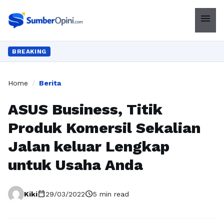
menu
BREAKING
Home
/
Berita
ASUS Business, Titik
Produk Komersil Sekalian
Jalan keluar Lengkap
untuk Usaha Anda
calendar_today
schedule
Kiki
29/03/2022
5 min read