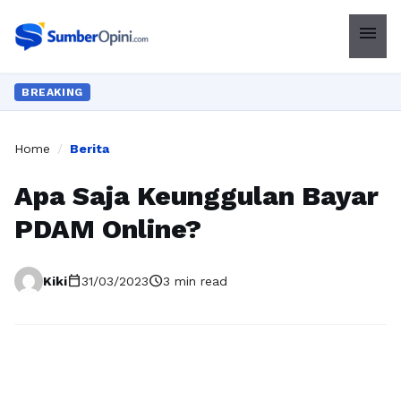
menu
BREAKING
Home
/
Berita
Apa Saja Keunggulan Bayar
PDAM Online?
calendar_today
schedule
Kiki
31/03/2023
3 min read