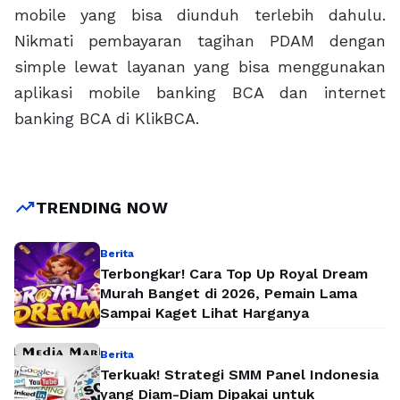
mobile yang bisa diunduh terlebih dahulu.
Nikmati pembayaran tagihan PDAM dengan
simple lewat layanan yang bisa menggunakan
aplikasi mobile banking BCA dan internet
banking BCA di KlikBCA.
trending_up
TRENDING NOW
Berita
Terbongkar! Cara Top Up Royal Dream
Murah Banget di 2026, Pemain Lama
Sampai Kaget Lihat Harganya
Berita
Terkuak! Strategi SMM Panel Indonesia
yang Diam-Diam Dipakai untuk