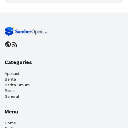
public
rss_feed
Categories
Aplikasi
Berita
Berita Umum
Bisnis
General
Menu
Home