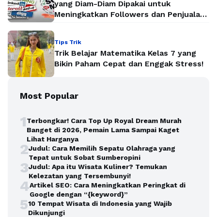
yang Diam-Diam Dipakai untuk
Meningkatkan Followers dan Penjualan
Secara Instan
Tips Trik
Trik Belajar Matematika Kelas 7 yang
Bikin Paham Cepat dan Enggak Stress!
Most Popular
1
Terbongkar! Cara Top Up Royal Dream Murah
Banget di 2026, Pemain Lama Sampai Kaget
Lihat Harganya
2
Judul: Cara Memilih Sepatu Olahraga yang
Tepat untuk Sobat Sumberopini
3
Judul: Apa itu Wisata Kuliner? Temukan
Kelezatan yang Tersembunyi!
4
Artikel SEO: Cara Meningkatkan Peringkat di
Google dengan “{keyword}”
5
10 Tempat Wisata di Indonesia yang Wajib
Dikunjungi