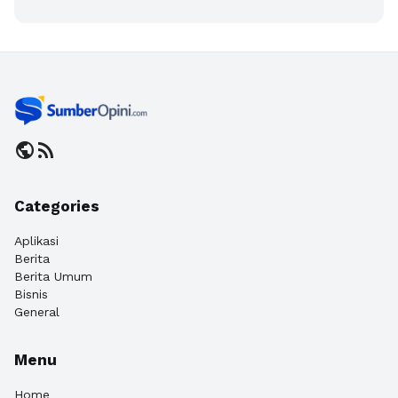
public
rss_feed
Categories
Aplikasi
Berita
Berita Umum
Bisnis
General
Menu
Home