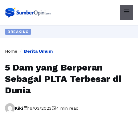
menu
BREAKING
Home
/
Berita Umum
5 Dam yang Berperan
Sebagai PLTA Terbesar di
Dunia
calendar_today
schedule
Kiki
16/03/2023
4 min read